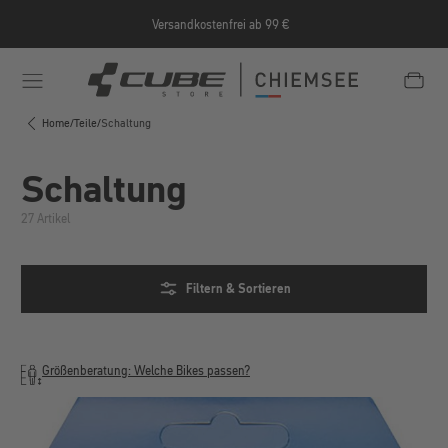
Zum Hauptinhalt springen
Versandkostenfrei ab 99 €
e/Informationen/Jobrad/
https://cube-shop-chiemsee.
Home
/
Teile
/
Schaltung
Schaltung
27 Artikel
Filtern & Sortieren
Größenberatung: Welche Bikes passen?