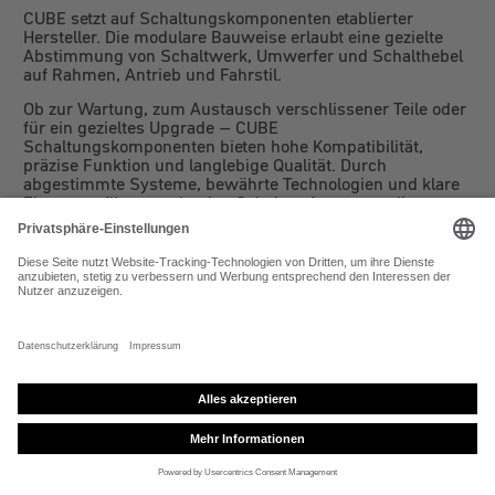
CUBE setzt auf Schaltungskomponenten etablierter
Hersteller. Die modulare Bauweise erlaubt eine gezielte
Abstimmung von Schaltwerk, Umwerfer und Schalthebel
auf Rahmen, Antrieb und Fahrstil.
Ob zur Wartung, zum Austausch verschlissener Teile oder
für ein gezieltes Upgrade – CUBE
Schaltungskomponenten bieten hohe Kompatibilität,
präzise Funktion und langlebige Qualität. Durch
abgestimmte Systeme, bewährte Technologien und klare
Einsatzprofile entsteht eine Schaltperformance, die
Kontrolle, Effizienz und Fahrkomfort spürbar verbessert.