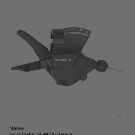
Shimano
Schalthebel SL-M315 8-Fach