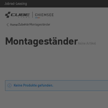
Jobrad-Leasing
 Hauptinhalt springen
Zur Suche springen
Zur Hauptnavigation springen
Zubehör
Montageständer
Home
/
/
Montageständer
Keine Artikel
Keine Produkte gefunden.