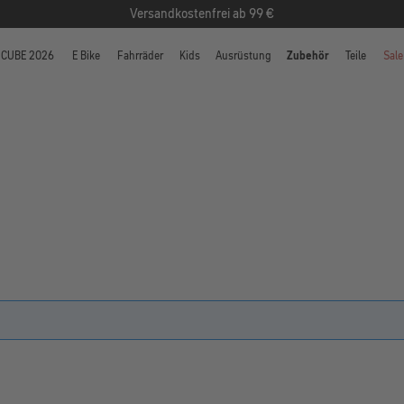
Versandkostenfrei ab 99 €
CUBE 2026
E Bike
Fahrräder
Kids
Ausrüstung
Zubehör
Teile
Sale