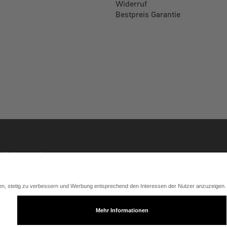
Widerruf
Bestpreis Garantie
nicht anders angegeben.
ungen bzw. ohne Rabatte zugrunde gelegt. Der Leasingvertrag kommt zwischen deinem Arbeitgeber und der je
Endpreis des Fahrrades abzüglich möglicher Lohnsteuervorteile aufgrund einer Barlohnumwandlung ergeben ka
ssen ab und kann geringer ausfallen. Zur Feststellung der tatsächlichen lohnsteuerlichen Auswirkungen kont