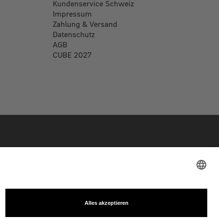
Kundenservice Schweiz
Impressum
Zahlung & Versand
Datenschutz
AGB
CUBE 2027
weiligen Leasinggesellschaft zustande. Der angegebene "Dienstrad"-Preis ist lediglich eine
nn. Der "ab"-Preis ermittelt sich allgemein auf Basis des maximal möglichen Lohnsteuervorteils. Die
aktiere bitte deinen Steuerberater.