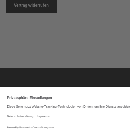
Vertrag widerrufen
* Alle Preise inkl. gesetzl. Mehrwertsteuer zzgl. Versandkosten und ggf. Nachnahmegebühren, wenn 
** Dem Dienstrad Leasing-Angebot wird stets der reguläre Abgabepreis des Herstellers ohne Reduzier
unverbindliche rechnerische Größe, die sich für einen Arbeitnehmer aus dem bei Direktkauf gültigen 
für dich zutreffende konkrete Ersparnis hängt von deinem Einkommen und deinen persönlichen Verhältni