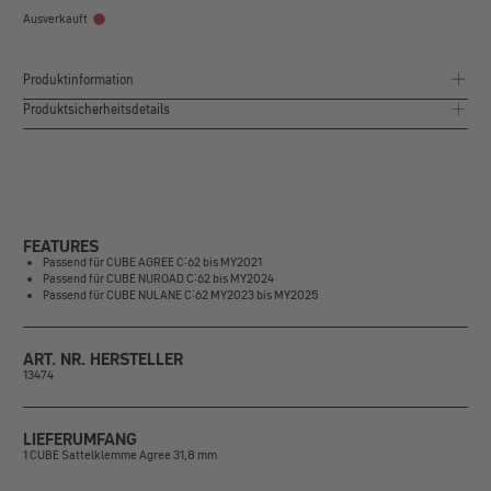
Ausverkauft
Produktinformation
Produktsicherheitsdetails
FEATURES
Passend für CUBE AGREE C:62 bis MY2021
Passend für CUBE NUROAD C:62 bis MY2024
Passend für CUBE NULANE C:62 MY2023 bis MY2025
ART. NR. HERSTELLER
13474
LIEFERUMFANG
1 CUBE Sattelklemme Agree 31,8 mm