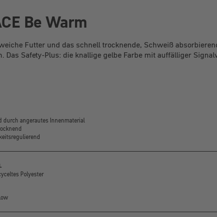
RACE Be Warm
 weiche Futter und das schnell trocknende, Schweiß absorbier
 Das Safety-Plus: die knallige gelbe Farbe mit auffälliger Signa
 durch angerautes Innenmaterial
rocknend
keitsregulierend
L
yceltes Polyester
low