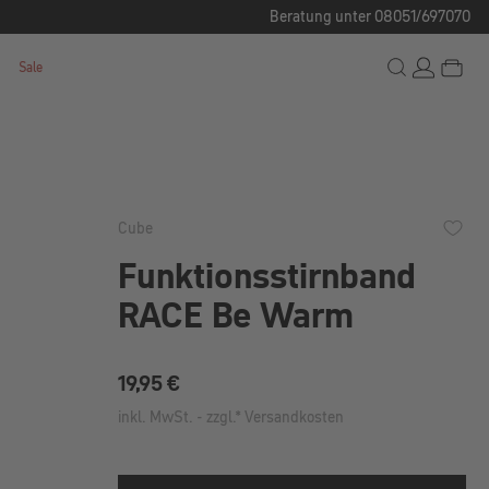
Beratung unter 08051/697070
Sale
Cube
Funktionsstirnband
RACE Be Warm
Regulärer Preis:
19,95 €
inkl. MwSt. - zzgl.* Versandkosten