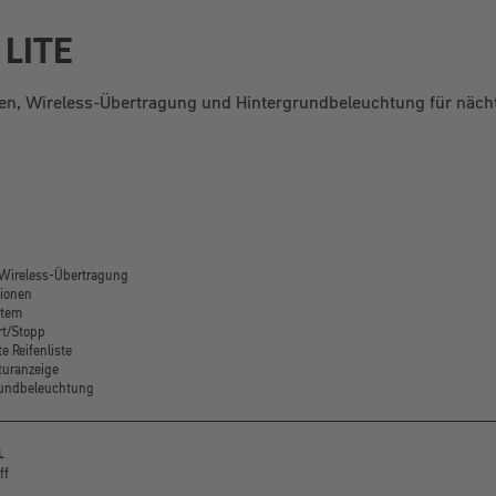
 LITE
nen, Wireless-Übertragung und Hintergrundbeleuchtung für nächt
Wireless-Übertragung
ionen
stem
rt/Stopp
te Reifenliste
turanzeige
rundbeleuchtung
L
ff