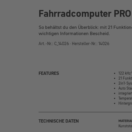
Fahrradcomputer PRO
So behältst du den Überblick: mit 21 Funktio
wichtigen Informationen Bescheid.
Art.-Nr.: C_14026 · Hersteller-Nr.: 14026
FEATURES
122 kHz 
21 Funkt
2in1-Sy
Auto Sta
integrier
Tempera
Hinterg
TECHNISCHE DATEN
MATERIA
Kunststo