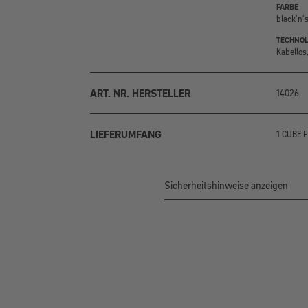
FARBE
black´n´s
TECHNOL
Kabellos
ART. NR. HERSTELLER
14026
LIEFERUMFANG
1 CUBE F
Sicherheitshinweise anzeigen