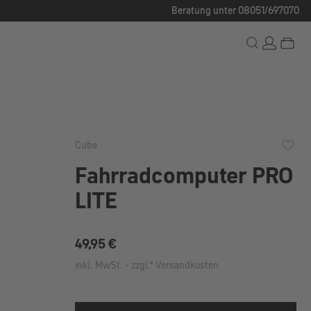
Beratung unter 08051/697070
Cube
Fahrradcomputer PRO
LITE
Regulärer Preis:
49,95 €
inkl. MwSt. - zzgl.* Versandkosten