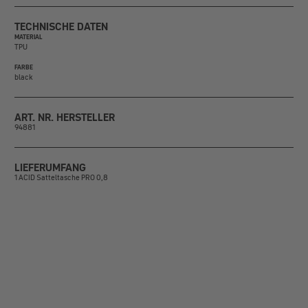
TECHNISCHE DATEN
MATERIAL
TPU
FARBE
black
ART. NR. HERSTELLER
94881
LIEFERUMFANG
1 ACID Satteltasche PRO 0,8