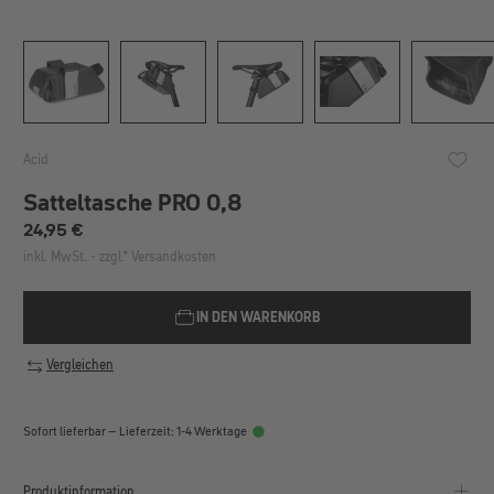
Acid
Satteltasche PRO 0,8
Regulärer Preis:
24,95 €
inkl. MwSt. - zzgl.* Versandkosten
IN DEN WARENKORB
Vergleichen
Sofort lieferbar – Lieferzeit: 1-4 Werktage
Produktinformation