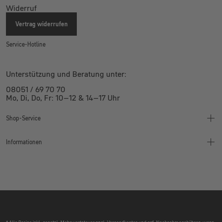
Widerruf
Vertrag widerrufen
Service-Hotline
Unterstützung und Beratung unter:
08051 / 69 70 70
Mo, Di, Do, Fr: 10–12 & 14–17 Uhr
Shop-Service
Informationen
Finanzierung
Montageanleitung
Wertgarantie
Bikeleasing
Kontakt
Jobrad
Widerruf
Jobs
Bestpreis Garantie
Öffnungszeiten
Kundenservice Schweiz
Impressum