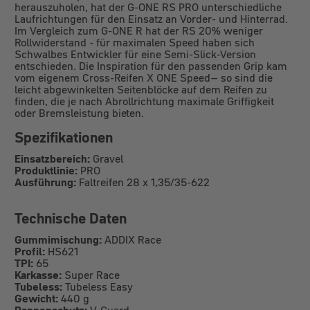
herauszuholen, hat der G-ONE RS PRO unterschiedliche
Laufrichtungen für den Einsatz an Vorder- und Hinterrad.
Im Vergleich zum G-ONE R hat der RS 20% weniger
Rollwiderstand - für maximalen Speed haben sich
Schwalbes Entwickler für eine Semi-Slick-Version
entschieden. Die Inspiration für den passenden Grip kam
vom eigenem Cross-Reifen X ONE Speed– so sind die
leicht abgewinkelten Seitenblöcke auf dem Reifen zu
finden, die je nach Abrollrichtung maximale Griffigkeit
oder Bremsleistung bieten.
Spezifikationen
Einsatzbereich:
Gravel
Produktlinie:
PRO
Ausführung:
Faltreifen 28 x 1,35/35-622
Technische Daten
Gummimischung:
ADDIX Race
Profil:
HS621
TPI:
65
Karkasse:
Super Race
Tubeless:
Tubeless Easy
Gewicht:
440 g
Pannenschutz:
V-Guard