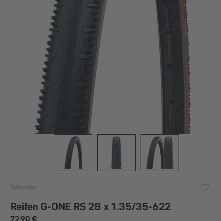
Schwalbe
Reifen G-ONE RS 28 x 1.35/35-622
Regulärer Preis:
72,90 €