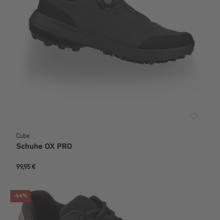
Cube
Schuhe OX PRO
99,95 €
-44%
RABATT