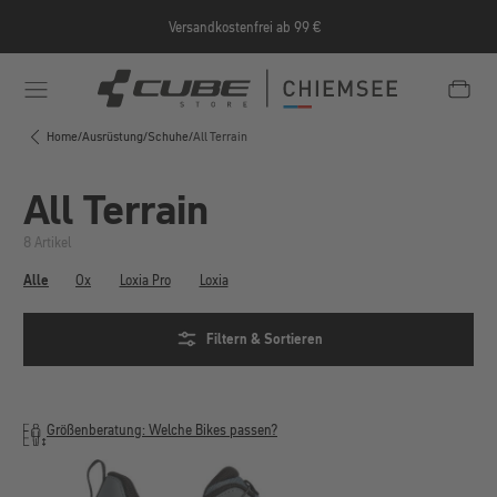
Zum Hauptinhalt springen
Versandkostenfrei ab 99 €
e/Informationen/Jobrad/
https://cube-shop-chiemsee.
Home
/
Ausrüstung
/
Schuhe
/
All Terrain
All Terrain
8 Artikel
Alle
Ox
Loxia Pro
Loxia
Filtern & Sortieren
Größenberatung: Welche Bikes passen?