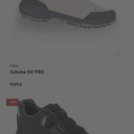
Cube
Schuhe OX PRO
99,95 €
-45%
RABATT