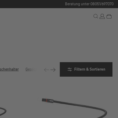
Beratung unter 08051/697070
schenhalter
Gepäckträger
Klingeln
Filtern & Sortieren
Körbe
Montageständer