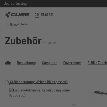
Jobrad-Leasing
 Hauptinhalt springen
Zur Suche springen
Zur Hauptnavigation springen
Zubehör
Home
/
Zubehör
556 Artikel
Alle
Beleuchtung
Computer
Powermeter
E-Bike Zubeh
Größenberatung: Welche Bikes passen?