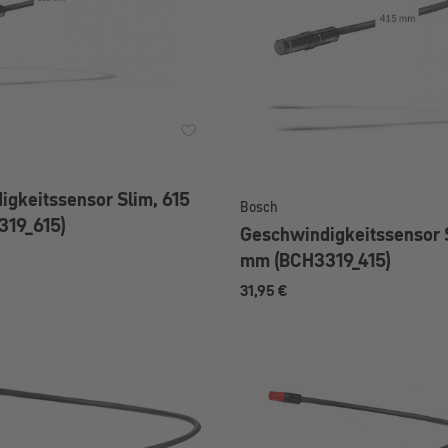
gkeitssensor Slim, 615
Bosch
19_615)
Geschwindigkeitssensor S
mm (BCH3319_415)
31,95 €