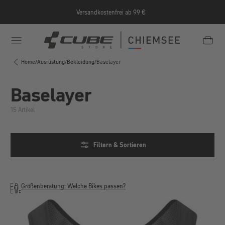
Zum Hauptinhalt springen
Versandkostenfrei ab 99 €
e/Informationen/Jobrad/
https://cube-shop-chiemsee.
Home
/
Ausrüstung
/
Bekleidung
/
Baselayer
Baselayer
15 Artikel
Filtern & Sortieren
Größenberatung: Welche Bikes passen?