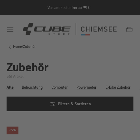
Zum Hauptinhalt springen
Versandkostenfrei ab 99 €
e/Informationen/Jobrad/
https://cube-shop-chiemsee.
Home
/
Zubehör
Zubehör
561 Artikel
Alle
Beleuchtung
Computer
Powermeter
E-Bike Zubehör
Filtern & Sortieren
-19%
RABATT