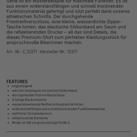
Serie ist ein Musterbeispiel für maximale Funktion. Es ist
aus einem widerstandfähigen und schnell trocknenden
Funktionsmaterial gefertigt und sitzt perfekt dank unseres
athletischen Schnitts. Der durchgehende
Frontreißverschluss, eine kleine, wasserdichte Zipper-
Tasche hinten, das elastische Silikonband am Saum und
die reflektierenden Drucke – all das sind Details, die
dieses Premium-Shirt zum perfekten Kleidungsstück für
anspruchsvolle Bikerinnen machen.
Art.-Nr.: C_12371 · Hersteller-Nr.: 12371
FEATURES
enganliegend
weicher Innensaum mit breitem Silikonband
durchgehender Frontreißverschluss
3-teilige Rückentasche
wasserabweisende Reißverschlusstasche hinten
widerstandsfähiges und schnelltrocknendes Funktionsmaterial
nahtfreier Schulterbereich
reflektierende Elemente
Model ist 168 cm groß und trägt Größe S