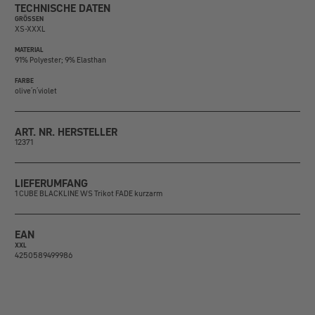
TECHNISCHE DATEN
GRÖSSEN
XS-XXXL
MATERIAL
91% Polyester; 9% Elasthan
FARBE
olive´n´violet
ART. NR. HERSTELLER
12371
LIEFERUMFANG
1 CUBE BLACKLINE WS Trikot FADE kurzarm
EAN
XXL
4250589499986