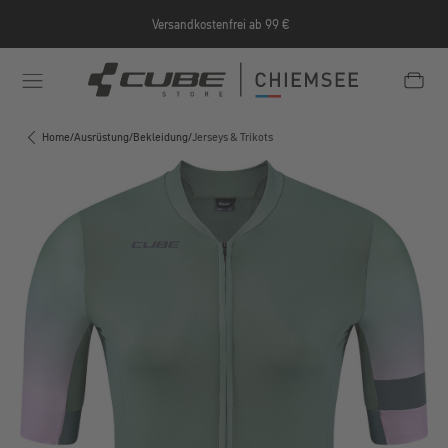
Zum Hauptinhalt springen
Versandkostenfrei ab 99 €
e/Informationen/Jobrad/
https://cube-shop-chiemsee.
Home
/
Ausrüstung
/
Bekleidung
/
Jerseys & Trikots
Bildergalerie überspringen