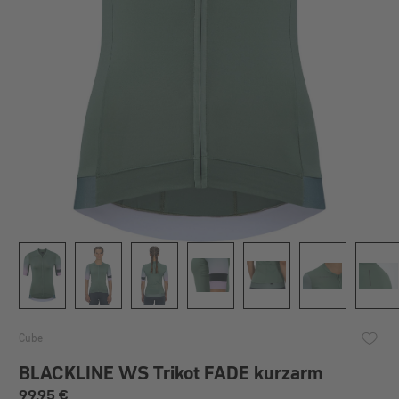
Cube
BLACKLINE WS Trikot FADE kurzarm
Regulärer Preis:
99,95 €