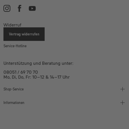
Widerruf
Vertrag widerrufen
Service-Hotline
Unterstützung und Beratung unter:
08051 / 69 70 70
Mo, Di, Do, Fr: 10–12 & 14–17 Uhr
Shop-Service
Informationen
Finanzierung
Montageanleitung
Wertgarantie
Bikeleasing
Kontakt
Jobrad
Widerruf