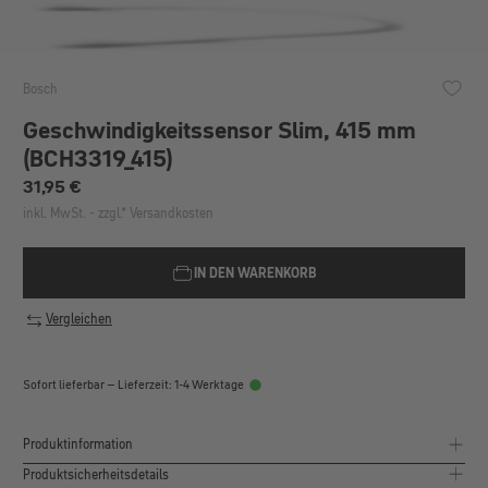
Bosch
Geschwindigkeitssensor Slim, 415 mm
(BCH3319_415)
Regulärer Preis:
31,95 €
inkl. MwSt. - zzgl.* Versandkosten
IN DEN WARENKORB
Vergleichen
Sofort lieferbar – Lieferzeit: 1-4 Werktage
Produktinformation
Produktsicherheitsdetails