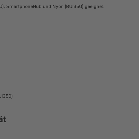
330), SmartphoneHub und Nyon (BUI350) geeignet.
UI350)
ät