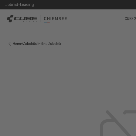
Jobrad-Leasing
 Hauptinhalt springen
Zur Suche springen
Zur Hauptnavigation springen
CUBE 
Zubehör
E-Bike Zubehör
Home
/
/
Bildergalerie überspringen