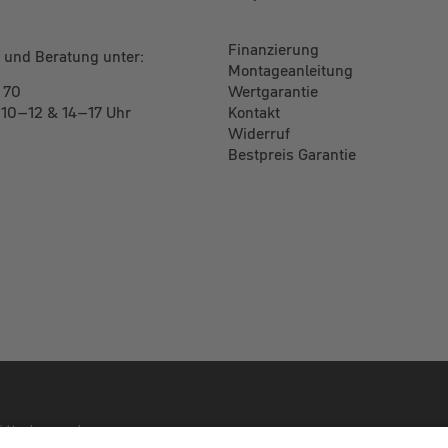
Finanzierung
 und Beratung unter:
Montageanleitung
 70
Wertgarantie
: 10–12 & 14–17 Uhr
Kontakt
Widerruf
Bestpreis Garantie
nicht anders angegeben.