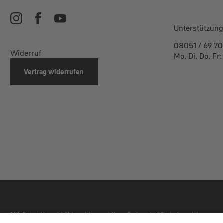
Unterstützung
08051 / 69 70
Widerruf
Mo, Di, Do, Fr
Vertrag widerrufen
* Alle Preise inkl. gesetzl. Mehrwertsteuer zzgl. Versandkosten und ggf. Nachnahmegebühren, wenn 