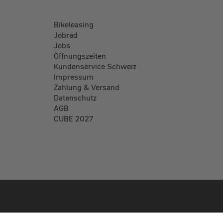
Bikeleasing
Jobrad
Jobs
Öffnungszeiten
Kundenservice Schweiz
Impressum
Zahlung & Versand
Datenschutz
AGB
CUBE 2027