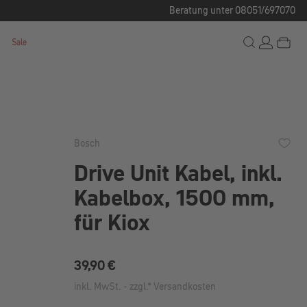
Beratung unter 08051/697070
Sale
Bosch
Drive Unit Kabel, inkl.
Kabelbox, 1500 mm,
für Kiox
Regulärer Preis:
39,90 €
inkl. MwSt. - zzgl.* Versandkosten