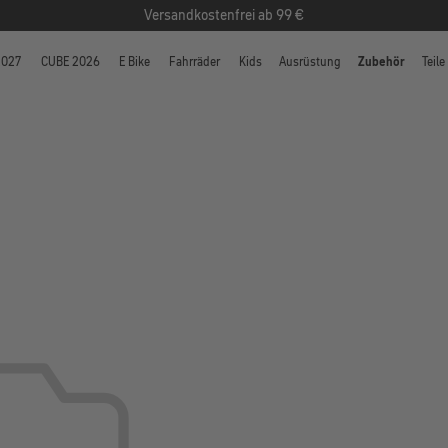
Versandkostenfrei ab 99 €
2027
CUBE 2026
E Bike
Fahrräder
Kids
Ausrüstung
Zubehör
Teile