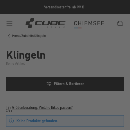
Zum Hauptinhalt springen
Versandkostenfrei ab 99 €
e/Informationen/Jobrad/
https://cube-shop-chiemsee.
Home
/
Zubehör
/
Klingeln
Klingeln
Keine Artikel
Filtern & Sortieren
Größenberatung: Welche Bikes passen?
Keine Produkte gefunden.