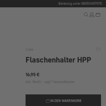
Beratung unter 08051/697070
Cube
Flaschenhalter HPP
Regulärer Preis:
16,95 €
inkl. MwSt. - zzgl.* Versandkosten
IN DEN WARENKORB