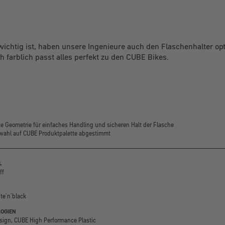
 wichtig ist, haben unsere Ingenieure auch den Flaschenhalter opt
h farblich passt alles perfekt zu den CUBE Bikes.
te Geometrie für einfaches Handling und sicheren Halt der Flasche
ahl auf CUBE Produktpalette abgestimmt
L
ff
te´n´black
OGIEN
ign, CUBE High Performance Plastic