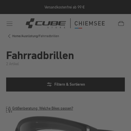
Zum Hauptinhalt springen
Versandkostenfrei ab 99 €
e/Informationen/Jobrad/
https://cube-shop-chiemsee.
Home
/
Ausrüstung
/
Fahrradbrillen
Fahrradbrillen
2 Artikel
Filtern & Sortieren
Größenberatung: Welche Bikes passen?