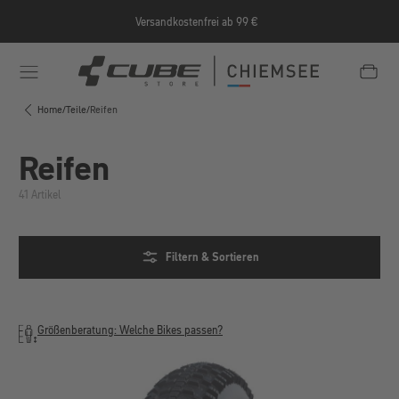
Zum Hauptinhalt springen
Versandkostenfrei ab 99 €
e/Informationen/Jobrad/
https://cube-shop-chiemsee.
Home
/
Teile
/
Reifen
Reifen
41 Artikel
Filtern & Sortieren
Größenberatung: Welche Bikes passen?