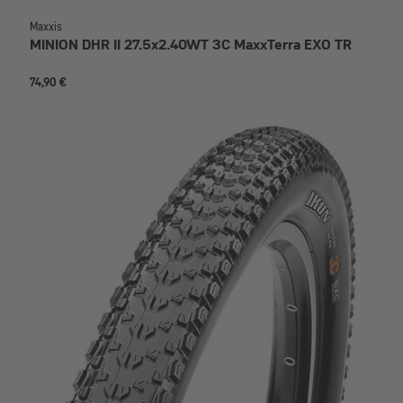
Maxxis
MINION DHR II 27.5x2.40WT 3C MaxxTerra EXO TR
74,90 €