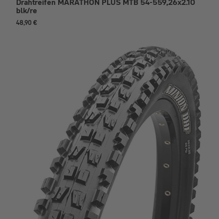
Drahtreifen MARATHON PLUS MTB 54-559,26x2.10
blk/re
48,90 €