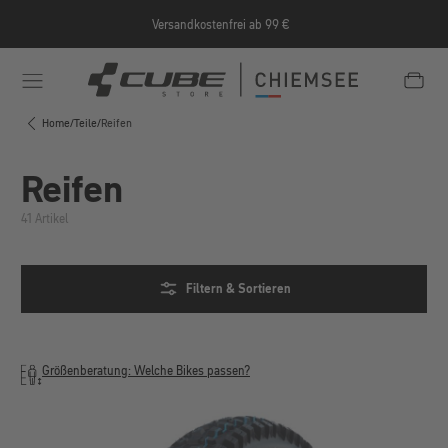
Zum Hauptinhalt springen
Versandkostenfrei ab 99 €
e/Informationen/Jobrad/
https://cube-shop-chiemsee.
Home
/
Teile
/
Reifen
Reifen
41 Artikel
Filtern & Sortieren
Größenberatung: Welche Bikes passen?