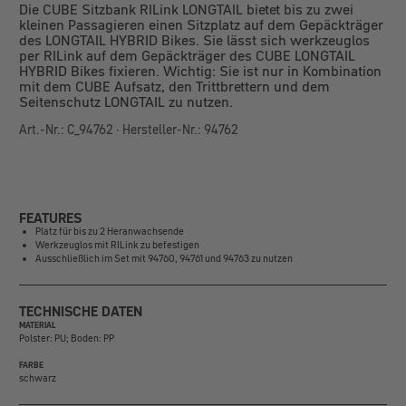
Die CUBE Sitzbank RILink LONGTAIL bietet bis zu zwei
kleinen Passagieren einen Sitzplatz auf dem Gepäckträger
des LONGTAIL HYBRID Bikes. Sie lässt sich werkzeuglos
per RILink auf dem Gepäckträger des CUBE LONGTAIL
HYBRID Bikes fixieren. Wichtig: Sie ist nur in Kombination
mit dem CUBE Aufsatz, den Trittbrettern und dem
Seitenschutz LONGTAIL zu nutzen.
Art.-Nr.: C_94762 · Hersteller-Nr.: 94762
FEATURES
Platz für bis zu 2 Heranwachsende
Werkzeuglos mit RILink zu befestigen
Ausschließlich im Set mit 94760, 94761 und 94763 zu nutzen
TECHNISCHE DATEN
MATERIAL
Polster: PU; Boden: PP
FARBE
schwarz