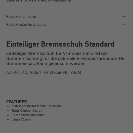
Sofort lieferbar – Lieferzeit: 1-4 Werktage
Produktinformation
Produktsicherheitsdetails
Einteiliger Bremsschuh Standard
Einteiliger Bremsschuh für V-Brakes mit dreifach
Gummimischung für die optimale Bremsperformance. Der
Gummieinsatz kann getauscht werden.
Art.-Nr.: ACI_93661 · Hersteller-Nr.: 93661
FEATURES
einteiliger Bremsschuh für V-Brake
Triple Contour Design
EN standard compound
Länge 72 mm