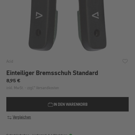
Acid
Einteiliger Bremsschuh Standard
Regulärer Preis:
8,95 €
inkl. MwSt. - zzgl.* Versandkosten
IN DEN WARENKORB
Vergleichen