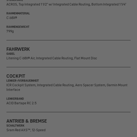
ACROS, Top Integrated 1 1/2" w/ Integrated Cable Routing, Bottom Integrated 1 1/4"
RAHMENMATERIAL
C:68X®
RAHMENGEWICHT
799g
FAHRWERK
GABEL
Litening C:68X® Air, Integrated Cable Routing, Flat Mount Disc
COCKPIT
LENKER-/VORBAUEINHEIT
ICR Cockpit System, Integrated Cable Routing, Aero Spacer System, Garmin Mount
Interface
LENKERBAND
ACID Bartape RC 2.5
ANTRIEB & BREMSE
SCHALTWERK
Sram Red AXS™, 12-Speed