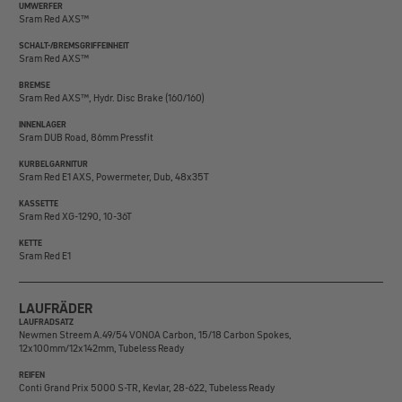
UMWERFER
Sram Red AXS™
SCHALT-/BREMSGRIFFEINHEIT
Sram Red AXS™
BREMSE
Sram Red AXS™, Hydr. Disc Brake (160/160)
INNENLAGER
Sram DUB Road, 86mm Pressfit
KURBELGARNITUR
Sram Red E1 AXS, Powermeter, Dub, 48x35T
KASSETTE
Sram Red XG-1290, 10-36T
KETTE
Sram Red E1
LAUFRÄDER
LAUFRADSATZ
Newmen Streem A.49/54 VONOA Carbon, 15/18 Carbon Spokes,
12x100mm/12x142mm, Tubeless Ready
REIFEN
Conti Grand Prix 5000 S-TR, Kevlar, 28-622, Tubeless Ready