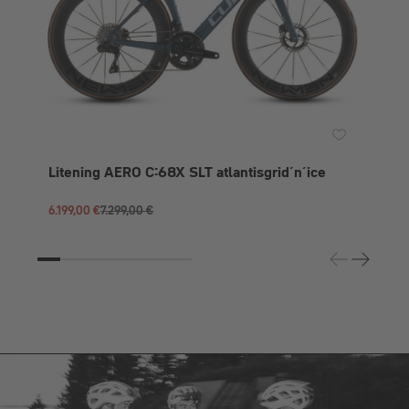
6.0
Litening AERO C:68X SLT atlantisgrid´n´ice
6.199,00 €
7.299,00 €