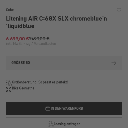
Cube
Litening AIR C:68X SLX chromeblue´n
´liquidblue
6.699,00 €
7.499,00 €
Verkaufspreis:
inkl. MwSt. - zzgl.* Versandkosten
GRÖSSE 50
Größenberatung: So passt es perfekt!
Bike Geometrie
IN DEN WARENKORB
Leasing anfragen