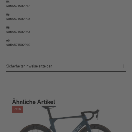
54
4054571502919
56
4054571502926
58
4054571502933
60
4054571502940
Sicherheitshinweise anzeigen
Ähnliche Artikel
-15%
-19%
RABATT
RA
Lit