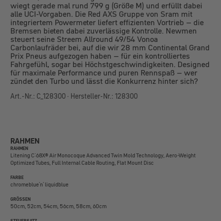
wiegt gerade mal rund 799 g (Größe M) und erfüllt dabei
alle UCI-Vorgaben. Die Red AXS Gruppe von Sram mit
integriertem Powermeter liefert effizienten Vortrieb – die
Bremsen bieten dabei zuverlässige Kontrolle. Newmen
steuert seine Streem Allround 49/54 Vonoa
Carbonlaufräder bei, auf die wir 28 mm Continental Grand
Prix Pneus aufgezogen haben – für ein kontrolliertes
Fahrgefühl, sogar bei Höchstgeschwindigkeiten. Designed
für maximale Performance und puren Rennspaß – wer
zündet den Turbo und lässt die Konkurrenz hinter sich?
Art.-Nr.: C_128300 · Hersteller-Nr.: 128300
RAHMEN
RAHMEN
Litening C:68X® Air Monocoque Advanced Twin Mold Technology, Aero-Weight
Optimized Tubes, Full Internal Cable Routing, Flat Mount Disc
FARBE
chromeblue´n´ liquidblue
GRÖSSEN
50cm, 52cm, 54cm, 56cm, 58cm, 60cm
STEUERSATZ