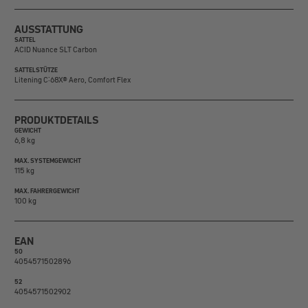
AUSSTATTUNG
SATTEL
ACID Nuance SLT Carbon
SATTELSTÜTZE
Litening C:68X® Aero, Comfort Flex
PRODUKTDETAILS
GEWICHT
6,8 kg
MAX. SYSTEMGEWICHT
115 kg
MAX. FAHRERGEWICHT
100 kg
EAN
50
4054571502896
52
4054571502902