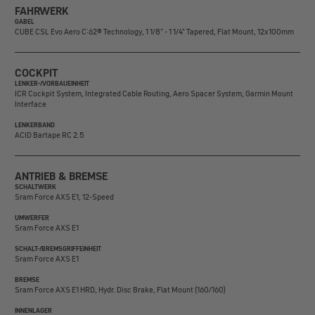
FAHRWERK
GABEL
CUBE CSL Evo Aero C:62® Technology, 1 1/8" - 1 1/4" Tapered, Flat Mount, 12x100mm
COCKPIT
LENKER-/VORBAUEINHEIT
ICR Cockpit System, Integrated Cable Routing, Aero Spacer System, Garmin Mount
Interface
LENKERBAND
ACID Bartape RC 2.5
ANTRIEB & BREMSE
SCHALTWERK
Sram Force AXS E1, 12-Speed
UMWERFER
Sram Force AXS E1
SCHALT-/BREMSGRIFFEINHEIT
Sram Force AXS E1
BREMSE
Sram Force AXS E1 HRD, Hydr. Disc Brake, Flat Mount (160/160)
INNENLAGER