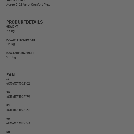
SATTELSTÜTZE
Agree C:62 Aero, Comfort Flex
PRODUKTDETAILS
GEWICHT
7,6 kg
MAX. SYSTEMGEWICHT
115 kg
MAX. FAHRERGEWICHT
100 kg
EAN
47
4054571502162
50
4054571502179
53
4054571502186
56
4054571502193
58