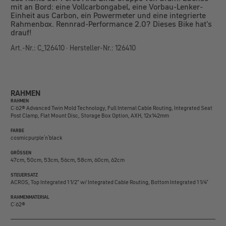
mit an Bord: eine Vollcarbongabel, eine Vorbau-Lenker-
Einheit aus Carbon, ein Powermeter und eine integrierte
Rahmenbox. Rennrad-Performance 2.0? Dieses Bike hat's
drauf!
Art.-Nr.: C_126410 · Hersteller-Nr.: 126410
RAHMEN
RAHMEN
C:62® Advanced Twin Mold Technology, Full Internal Cable Routing, Integrated Seat
Post Clamp, Flat Mount Disc, Storage Box Option, AXH, 12x142mm
FARBE
cosmicpurple´n´black
GRÖSSEN
47cm, 50cm, 53cm, 56cm, 58cm, 60cm, 62cm
STEUERSATZ
ACROS, Top Integrated 1 1/2" w/ Integrated Cable Routing, Bottom Integrated 1 1/4"
RAHMENMATERIAL
C:62®