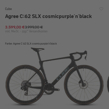
Cube
Agree C:62 SLX cosmicpurple´n´black
3.599,00 €
3.999,00 €
Verkaufspreis:
inkl. MwSt. - zzgl.* Versandkosten
Farbe: Agree C:62 SLX cosmicpurple´n´black