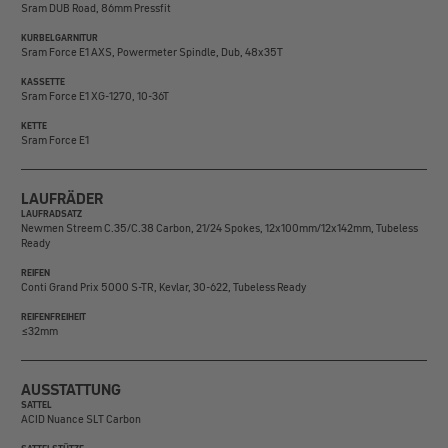
Sram DUB Road, 86mm Pressfit
KURBELGARNITUR
Sram Force E1 AXS, Powermeter Spindle, Dub, 48x35T
KASSETTE
Sram Force E1 XG-1270, 10-36T
KETTE
Sram Force E1
LAUFRÄDER
LAUFRADSATZ
Newmen Streem C.35/C.38 Carbon, 21/24 Spokes, 12x100mm/12x142mm, Tubeless
Ready
REIFEN
Conti Grand Prix 5000 S-TR, Kevlar, 30-622, Tubeless Ready
REIFENFREIHEIT
≤32mm
AUSSTATTUNG
SATTEL
ACID Nuance SLT Carbon