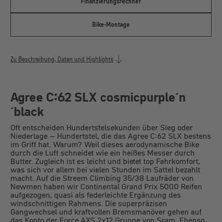
Finanzierungsrechner
Bike-Montage
Zu Beschreibung, Daten und Highlights
Agree C:62 SLX cosmicpurple´n
´black
Oft entscheiden Hundertstelsekunden über Sieg oder
Niederlage – Hundertstel, die das Agree C:62 SLX bestens
im Griff hat. Warum? Weil dieses aerodynamische Bike
durch die Luft schneidet wie ein heißes Messer durch
Butter. Zugleich ist es leicht und bietet top Fahrkomfort,
was sich vor allem bei vielen Stunden im Sattel bezahlt
macht. Auf die Streem Climbing 35/38 Laufräder von
Newmen haben wir Continental Grand Prix 5000 Reifen
aufgezogen, quasi als federleichte Ergänzung des
windschnittigen Rahmens. Die superpräzisen
Gangwechsel und kraftvollen Bremsmanöver gehen auf
das Konto der Force AXS 2x12 Gruppe von Sram. Ebenso