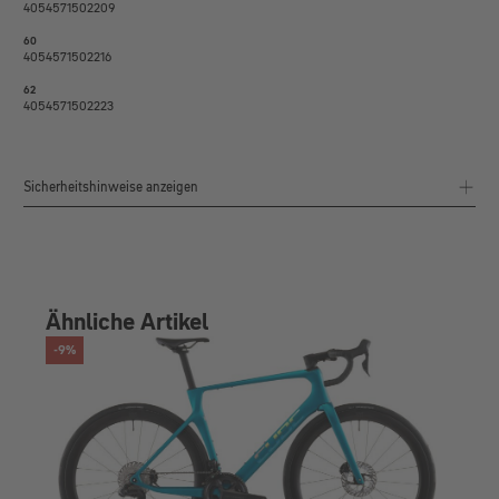
4054571502209
60
4054571502216
62
4054571502223
Sicherheitshinweise anzeigen
Ähnliche Artikel
-9%
-10%
RABATT
RA
Ag
4.4