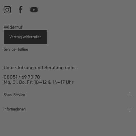
Widerruf
Vertrag widerrufen
Service-Hotline
Unterstützung und Beratung unter:
08051 / 69 70 70
Mo, Di, Do, Fr: 10–12 & 14–17 Uhr
Shop-Service
Informationen
Finanzierung
Montageanleitung
Wertgarantie
Bikeleasing
Kontakt
Jobrad
Widerruf