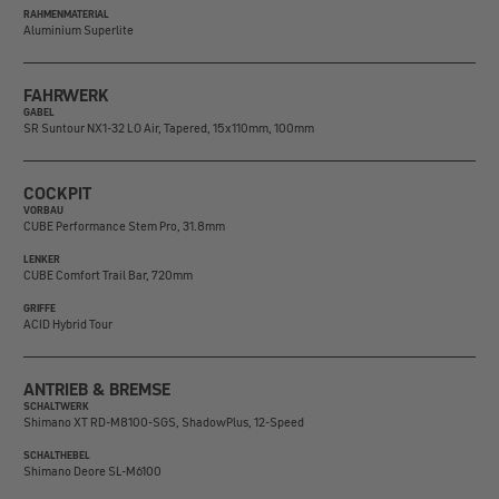
RAHMENMATERIAL
Aluminium Superlite
FAHRWERK
GABEL
SR Suntour NX1-32 LO Air, Tapered, 15x110mm, 100mm
COCKPIT
VORBAU
CUBE Performance Stem Pro, 31.8mm
LENKER
CUBE Comfort Trail Bar, 720mm
GRIFFE
ACID Hybrid Tour
ANTRIEB & BREMSE
SCHALTWERK
Shimano XT RD-M8100-SGS, ShadowPlus, 12-Speed
SCHALTHEBEL
Shimano Deore SL-M6100