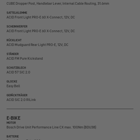
CUBE Dropper Post, Handlebar Lever, Internal Cable Routing, 31.6mm
SATTELKLEMME
ACID Front Light PRO-E 60 X-Connect, 12V, DC
SCHEINWERFER
ACID Front Light PRO-E 60 X-Connect, 12V, DC
RÜCKLICHT
ACID Mudguard Rear Light PRO-E, 12V, DC
STÄNDER
ACID FM Pure Kickstand
SCHUTZBLECH
ACID 57 SIC 2.0
GLOCKE
Easy Bell
GEPÄCKTRÄGER
ACID SIC 2.0 RILink
E-BIKE
MOTOR
Bosch Drive Unit Performance Line CX max. 100Nm (BDU38)
BATTERIE