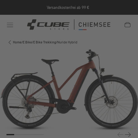
Zum Hauptinhalt springen
Versandkostenfrei ab 99 €
e/Informationen/Jobrad/
https://cube-shop-chiemsee.
Home
/
E Bike
/
E Bike Trekking
/
Nuride Hybrid
Bildergalerie überspringen