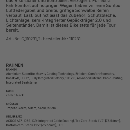
das Bike sicher und kontrolliert verzögern. Für extra
Fahrkomfort auf holprigen Wegen haben wir eine Suntour
Luftfedergabel und breite, griffige Schwalbe Reifen
verbaut. Last, but not least das Zubehör: Schutzbleche,
Lichtanlage, semi-integrierter Gepäckträger 2.0 und
Seitenständer. Damit ist dieses Bike stets für jede Tour
bereit.
Art.-Nr.: C_110231_T · Hersteller-Nr.: 110231
RAHMEN
RAHMEN
Aluminium Superlite, Gravity Casting Technology, Efficient Comfort Geometry,
Boost148, UDH™, Fully Integrated Battery, SIC 2.0, Advanced Internal Cable Routing,
Integrated Seatclamp
FARBE
chilli´n´black
GRÖSSEN
Trapeze: 46cm, 50cm, 54cm, 58cm
STEUERSATZ
ACROS AZF-1035, ICR (Integrated Cable Routing), Top Zero-Stack 1 1/2" (ZS 56mm),
Bottom Zero-Stack 1 1/2" (ZS 56mm), HIC