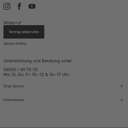
Widerruf
Vertrag widerrufen
Service-Hotline
Unterstützung und Beratung unter:
08051 / 69 70 70
Mo, Di, Do, Fr: 10–12 & 14–17 Uhr
Shop-Service
Informationen
Finanzierung
Montageanleitung
Wertgarantie
Bikeleasing
Kontakt
Jobrad
Widerruf
Jobs