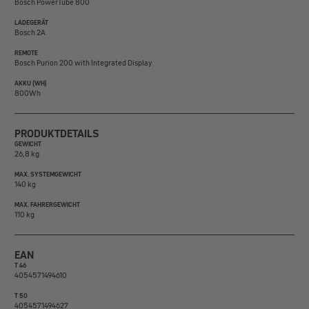
Bosch PowerTube 800
LADEGERÄT
Bosch 2A
REMOTE
Bosch Purion 200 with Integrated Display
AKKU (WH)
800Wh
PRODUKTDETAILS
GEWICHT
26,8 kg
MAX. SYSTEMGEWICHT
140 kg
MAX. FAHRERGEWICHT
110 kg
EAN
T 46
4054571494610
T 50
4054571494627