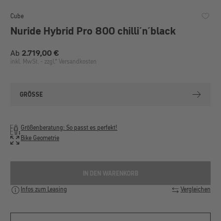
Cube
Nuride Hybrid Pro 800 chilli´n´black
Regulärer Preis:
Ab
2.719,00 €
inkl. MwSt. - zzgl.* Versandkosten
GRÖSSE
Größenberatung: So passt es perfekt!
Bike Geometrie
IN DEN WARENKORB
Infos zum Leasing
Vergleichen