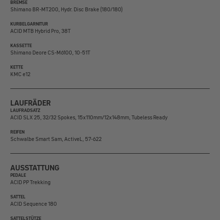
BREMSE
Shimano BR-MT200, Hydr. Disc Brake (180/180)
KURBELGARNITUR
ACID MTB Hybrid Pro, 38T
KASSETTE
Shimano Deore CS-M6100, 10-51T
KETTE
KMC e12
LAUFRÄDER
LAUFRADSATZ
ACID SLX 25, 32/32 Spokes, 15x110mm/12x148mm, Tubeless Ready
REIFEN
Schwalbe Smart Sam, ActiveL, 57-622
AUSSTATTUNG
PEDALE
ACID PP Trekking
SATTEL
ACID Sequence 180
SATTELSTÜTZE