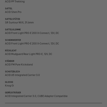
ACID PP Trekking
SATTEL
ACID Shen Pro
SATTELSTÜTZE
SR Suntour NVX, 31.6mm
SATTELKLEMME
ACID Front Light PRO-E 200 X-Connect, 12V, DC
SCHEINWERFER
ACID Front Light PRO-E 200 X-Connect, 12V, DC
RÜCKLICHT
ACID Mudguard Rear Light PRO-E, 12V, DC
STÄNDER
ACID FM Pure Kickstand
SCHUTZBLECH
ACID 65 Integrated Carrier 3.0
GLOCKE
Knog Oi
GEPÄCKTRÄGER
ACID Integrated Carrier 3.0, CUBE Adapter Compatible