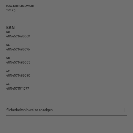
MAX. FAHRERGEWICHT
125 kg
EAN
50
4054571498069
54
4054571498076
58
4054571498083
62
4054571498090
64
4054571511577
Sicherheitshinweise anzeigen