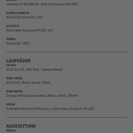
Shimano XT BR-M8120, Hydr. Disc Brake (180/180)
KURBELGARNITUR
ACID MTB Hybrid Pro, 50T
KASSETTE
Gates Rear Sprocket E9 CDX, 24T
RIEMEN
Gates CDX, 128T
LAUFRÄDER
FELGEN
ACID SLX 25, 32H, Disc, Tubeless Ready
NABE VORNE
ACID SLX, 15mm, Boost, 6-Bolt
NABE HINTEN
Enviolo Trekking Automatiq, 380%, 6-Bolt, 135mm
REIFEN
Schwalbe Marathon Efficiency, Super Race, V-Guard, 55-622
AUSSTATTUNG
PEDALE