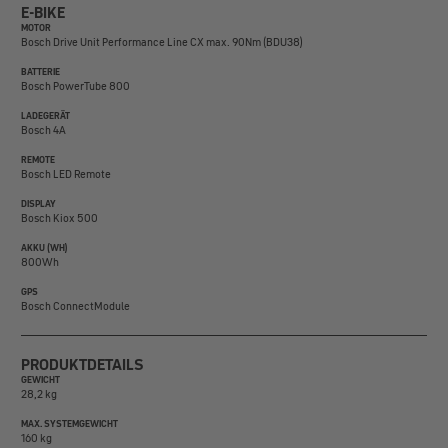
E-BIKE
MOTOR
Bosch Drive Unit Performance Line CX max. 90Nm (BDU38)
BATTERIE
Bosch PowerTube 800
LADEGERÄT
Bosch 4A
REMOTE
Bosch LED Remote
DISPLAY
Bosch Kiox 500
AKKU (WH)
800Wh
GPS
Bosch ConnectModule
PRODUKTDETAILS
GEWICHT
28,2 kg
MAX. SYSTEMGEWICHT
160 kg