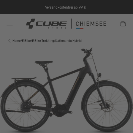
Zum Hauptinhalt springen
Versandkostenfrei ab 99 €
e/Informationen/Jobrad/
https://cube-shop-chiemsee.
Home
/
E Bike
/
E Bike Trekking
/
Kathmandu Hybrid
Bildergalerie überspringen