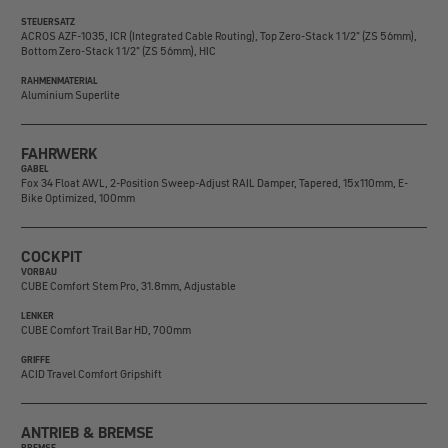
STEUERSATZ
ACROS AZF-1035, ICR (Integrated Cable Routing), Top Zero-Stack 1 1/2" (ZS 56mm),
Bottom Zero-Stack 1 1/2" (ZS 56mm), HIC
RAHMENMATERIAL
Aluminium Superlite
FAHRWERK
GABEL
Fox 34 Float AWL, 2-Position Sweep-Adjust RAIL Damper, Tapered, 15x110mm, E-
Bike Optimized, 100mm
COCKPIT
VORBAU
CUBE Comfort Stem Pro, 31.8mm, Adjustable
LENKER
CUBE Comfort Trail Bar HD, 700mm
GRIFFE
ACID Travel Comfort Gripshift
ANTRIEB & BREMSE
BREMSE