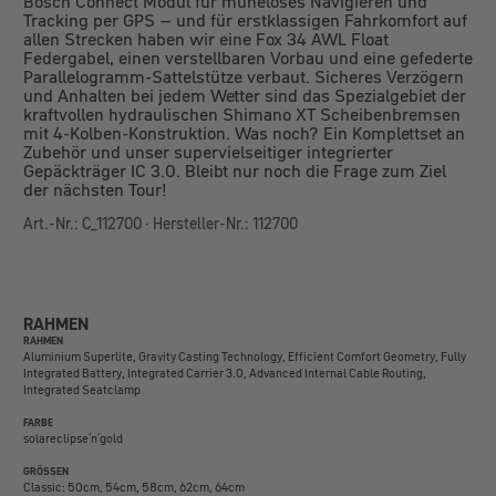
Bosch Connect Modul für müheloses Navigieren und
Tracking per GPS – und für erstklassigen Fahrkomfort auf
allen Strecken haben wir eine Fox 34 AWL Float
Federgabel, einen verstellbaren Vorbau und eine gefederte
Parallelogramm-Sattelstütze verbaut. Sicheres Verzögern
und Anhalten bei jedem Wetter sind das Spezialgebiet der
kraftvollen hydraulischen Shimano XT Scheibenbremsen
mit 4-Kolben-Konstruktion. Was noch? Ein Komplettset an
Zubehör und unser supervielseitiger integrierter
Gepäckträger IC 3.0. Bleibt nur noch die Frage zum Ziel
der nächsten Tour!
Art.-Nr.: C_112700 · Hersteller-Nr.: 112700
RAHMEN
RAHMEN
Aluminium Superlite, Gravity Casting Technology, Efficient Comfort Geometry, Fully
Integrated Battery, Integrated Carrier 3.0, Advanced Internal Cable Routing,
Integrated Seatclamp
FARBE
solareclipse´n´gold
GRÖSSEN
Classic: 50cm, 54cm, 58cm, 62cm, 64cm