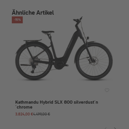
Ähnliche Artikel
-15%
-15%
RABATT
RA
Su
´n´
2.7
Kathmandu Hybrid SLX 800 silverdust´n
´chrome
3.824,00 €
4.499,00 €