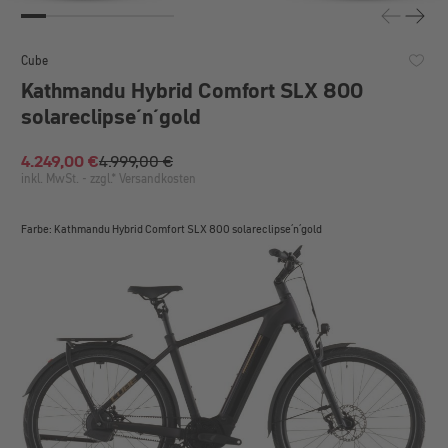
Cube
Kathmandu Hybrid Comfort SLX 800
solareclipse´n´gold
4.249,00 €
4.999,00 €
Verkaufspreis:
inkl. MwSt. - zzgl.* Versandkosten
Farbe: Kathmandu Hybrid Comfort SLX 800 solareclipse´n´gold