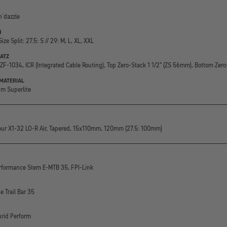
n´dazzle
Size Split: 27.5: S // 29: M, L, XL, XXL
ATZ
F-1034, ICR (Integrated Cable Routing), Top Zero-Stack 1 1/2" (ZS 56mm), Bottom Zero
MATERIAL
m Superlite
ur X1-32 LO-R Air, Tapered, 15x110mm, 120mm (27.5: 100mm)
formance Stem E-MTB 35, FPI-Link
e Trail Bar 35
rid Perform