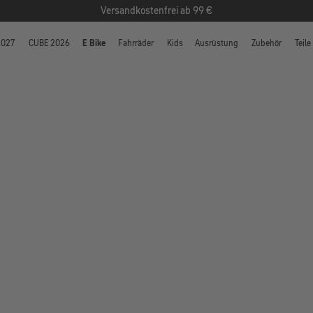
Versandkostenfrei ab 99 €
2027
CUBE 2026
E Bike
Fahrräder
Kids
Ausrüstung
Zubehör
Teile