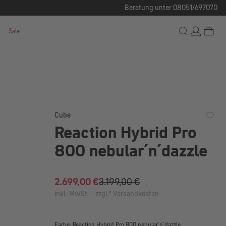
Beratung unter 08051/697070
Sale
Cube
Reaction Hybrid Pro
800 nebular´n´dazzle
2.699,00 €
3.199,00 €
Verkaufspreis:
inkl. MwSt. - zzgl.* Versandkosten
Farbe: Reaction Hybrid Pro 800 nebular´n´dazzle