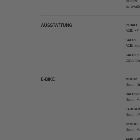
REIFEN
Schwalbe
AUSSTATTUNG
PEDALE
ACID PP 
SATTEL
ACID Se
SATTELS
CUBE Dro
E-BIKE
MOTOR
Bosch Dr
BATTERI
Bosch P
LADEGER
Bosch 2
REMOTE
Bosch Pu
AKKU (W