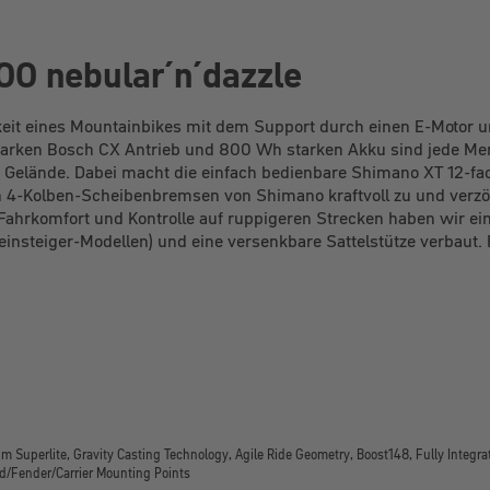
00 nebular´n´dazzle
igkeit eines Mountainbikes mit dem Support durch einen E-Motor
tarken Bosch CX Antrieb und 800 Wh starken Akku sind jede Men
m Gelände. Dabei macht die einfach bedienbare Shimano XT 12-fa
 4-Kolben-Scheibenbremsen von Shimano kraftvoll zu und verzöge
n Fahrkomfort und Kontrolle auf ruppigeren Strecken haben wir 
steiger-Modellen) und eine versenkbare Sattelstütze verbaut. Faz
m Superlite, Gravity Casting Technology, Agile Ride Geometry, Boost148, Fully Integra
d/Fender/Carrier Mounting Points