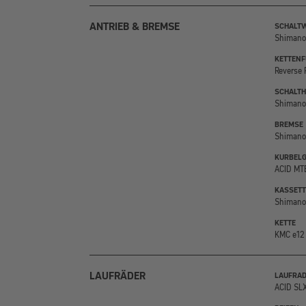
ANTRIEB & BREMSE
SCHALT
Shimano
KETTEN
Reverse 
SCHALTH
Shimano 
BREMSE
Shimano 
KURBELG
ACID MTB
KASSETT
Shimano
KETTE
KMC e12
LAUFRÄDER
LAUFRAD
ACID SL