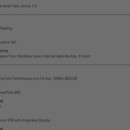
 Smart Sam, Active, 2.6
Trekking
quence 160
TÜTZE
pper Post, Handlebar Lever, Internal Cable Routing, 31.6mm
ive Unit Performance Line CX max. 100Nm (BDU38)
E
owerTube 800
ÄT
A
rion 200 with Integrated Display
H)