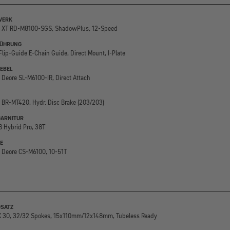
WERK
 XT RD-M8100-SGS, ShadowPlus, 12-Speed
FÜHRUNG
Flip-Guide E-Chain Guide, Direct Mount, I-Plate
EBEL
Deore SL-M6100-IR, Direct Attach
BR-MT420, Hydr. Disc Brake (203/203)
ARNITUR
 Hybrid Pro, 38T
E
 Deore CS-M6100, 10-51T
SATZ
X 30, 32/32 Spokes, 15x110mm/12x148mm, Tubeless Ready