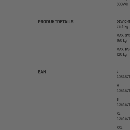
800Wh
PRODUKTDETAILS
GEWICH
25,6 kg
MAX. SY
150 kg
MAX. FA
120 kg
EAN
L
4054571
M
4054571
S
4054571
XL
4054571
XXL