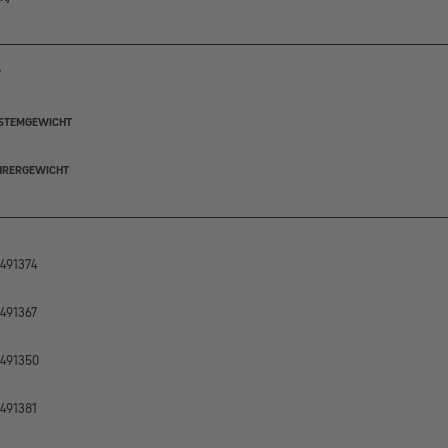
T
STEMGEWICHT
HRERGEWICHT
491374
491367
491350
491381