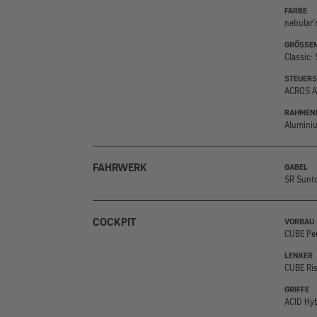
FARBE
nebular´
GRÖSSEN
Classic: 
STEUERS
ACROS AZ
RAHMEN
Aluminiu
FAHRWERK
GABEL
SR Sunto
COCKPIT
VORBAU
CUBE Per
LENKER
CUBE Ris
GRIFFE
ACID Hyb