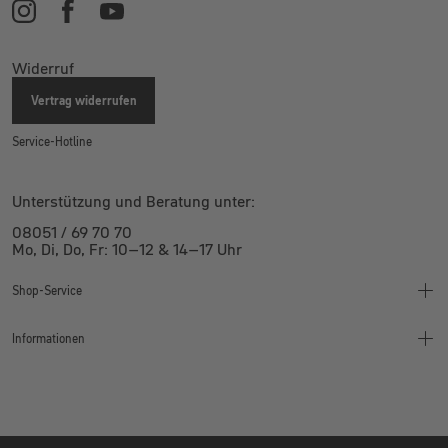
Widerruf
Vertrag widerrufen
Service-Hotline
Unterstützung und Beratung unter:
08051 / 69 70 70
Mo, Di, Do, Fr: 10–12 & 14–17 Uhr
Shop-Service
Informationen
Finanzierung
Montageanleitung
Wertgarantie
Bikeleasing
Kontakt
Jobrad
Widerruf
Jobs
Bestpreis Garantie