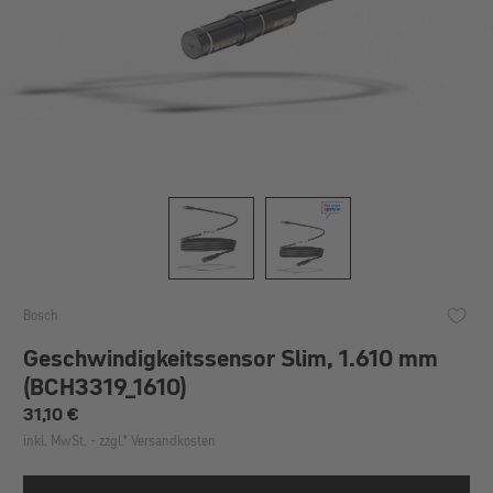
Bosch
Geschwindigkeitssensor Slim, 1.610 mm
(BCH3319_1610)
Regulärer Preis:
31,10 €
inkl. MwSt. - zzgl.* Versandkosten