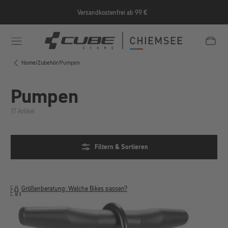
Zum Hauptinhalt springen
Versandkostenfrei ab 99 €
e/Informationen/Jobrad/
https://cube-shop-chiemsee.
Home
/
Zubehör
/
Pumpen
Pumpen
17 Artikel
Filtern & Sortieren
Größenberatung: Welche Bikes passen?