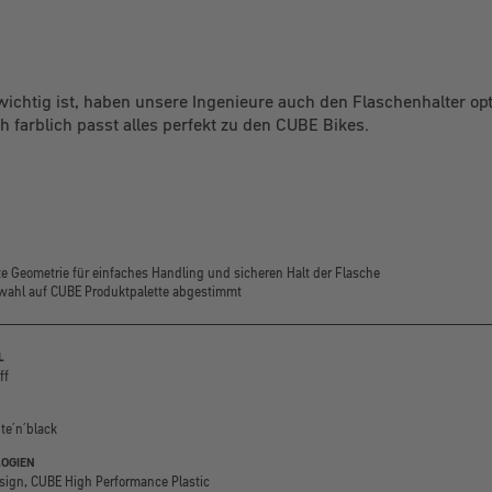
 wichtig ist, haben unsere Ingenieure auch den Flaschenhalter opt
h farblich passt alles perfekt zu den CUBE Bikes.
te Geometrie für einfaches Handling und sicheren Halt der Flasche
ahl auf CUBE Produktpalette abgestimmt
L
ff
te´n´black
OGIEN
ign, CUBE High Performance Plastic