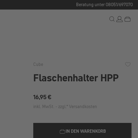
Beratung unter 08051/697070
Cube
Flaschenhalter HPP
Regulärer Preis:
16,95 €
inkl. MwSt. - zzgl.* Versandkosten
IN DEN WARENKORB