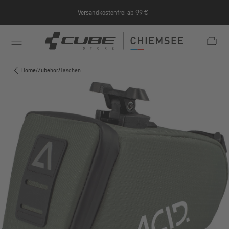
Zum Hauptinhalt springen
Versandkostenfrei ab 99 €
e/Informationen/Jobrad/
https://cube-shop-chiemsee.
Home
/
Zubehör
/
Taschen
Bildergalerie überspringen