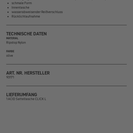
schmale Form
Innentasche
wasserabweisender Reißverschluss
Rücklichtaufnahme
TECHNISCHE DATEN
MATERIAL
Ripstop Nylon
FARBE
olive
ART. NR. HERSTELLER
93171
LIEFERUMFANG
1 ACID Satteltasche CLICK L