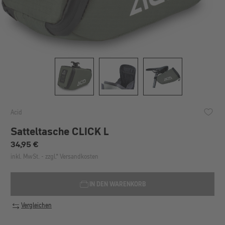
Acid
Satteltasche CLICK L
Regulärer Preis:
34,95 €
inkl. MwSt. - zzgl.* Versandkosten
IN DEN WARENKORB
Vergleichen