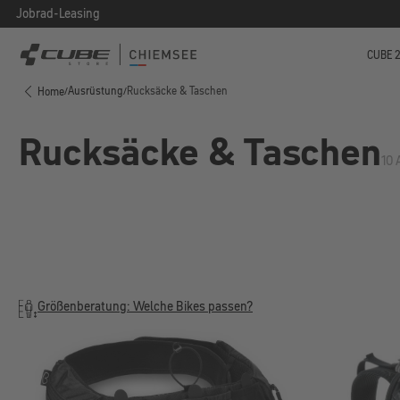
Jobrad-Leasing
 Hauptinhalt springen
Zur Suche springen
Zur Hauptnavigation springen
CUBE 
Ausrüstung
Rucksäcke & Taschen
Home
/
/
Rucksäcke & Taschen
10 
Größenberatung: Welche Bikes passen?