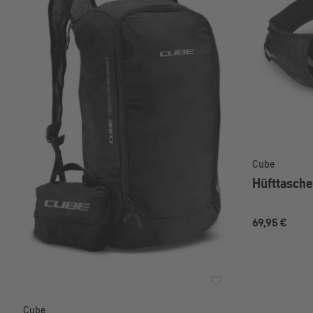
Cube
Hüfttasch
69,95 €
Cube