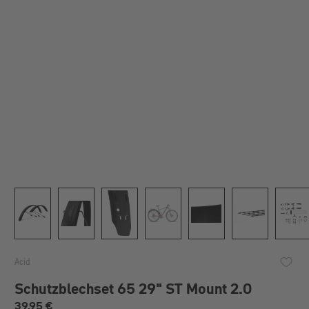
Acid
Schutzblechset 65 29" ST Mount 2.0
Regulärer Preis:
39,95 €