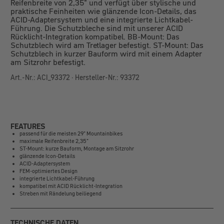
Reifenbreite von 2,35" und verfügt über stylische und
praktische Feinheiten wie glänzende Icon-Details, das
ACID-Adaptersystem und eine integrierte Lichtkabel-
Führung. Die Schutzbleche sind mit unserer ACID
Rücklicht-Integration kompatibel. BB-Mount: Das
Schutzblech wird am Tretlager befestigt. ST-Mount: Das
Schutzblech in kurzer Bauform wird mit einem Adapter
am Sitzrohr befestigt.
Art.-Nr.: ACI_93372 · Hersteller-Nr.: 93372
FEATURES
passend für die meisten 29" Mountainbikes
maximale Reifenbreite 2,35"
ST-Mount: kurze Bauform, Montage am Sitzrohr
glänzende Icon-Details
ACID-Adaptersystem
FEM-optimiertes Design
integrierte Lichtkabel-Führung
kompatibel mit ACID Rücklicht-Integration
Streben mit Rändelung beiliegend
TECHNISCHE DATEN