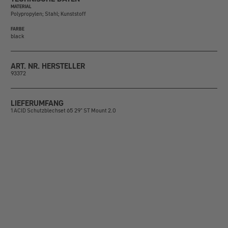
MATERIAL
Polypropylen; Stahl; Kunststoff
FARBE
black
ART. NR. HERSTELLER
93372
LIEFERUMFANG
1 ACID Schutzblechset 65 29" ST Mount 2.0