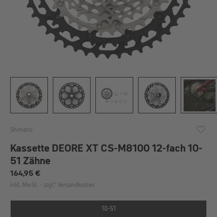
Shimano
Kassette DEORE XT CS-M8100 12-fach 10-
51 Zähne
Regulärer Preis:
164,95 €
inkl. MwSt. - zzgl.* Versandkosten
10-51