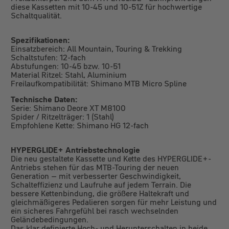
diese Kassetten mit 10-45 und 10-51Z für hochwertige
Schaltqualität.
Spezifikationen:
Einsatzbereich: All Mountain, Touring & Trekking
Schaltstufen: 12-fach
Abstufungen: 10-45 bzw. 10-51
Material Ritzel: Stahl, Aluminium
Freilaufkompatibilität: Shimano MTB Micro Spline
Technische Daten:
Serie: Shimano Deore XT M8100
Spider / Ritzelträger: 1 (Stahl)
Empfohlene Kette: Shimano HG 12-fach
HYPERGLIDE+ Antriebstechnologie
Die neu gestaltete Kassette und Kette des HYPERGLIDE+-
Antriebs stehen für das MTB-Touring der neuen
Generation – mit verbesserter Geschwindigkeit,
Schalteffizienz und Laufruhe auf jedem Terrain. Die
bessere Kettenbindung, die größere Haltekraft und
gleichmäßigeres Pedalieren sorgen für mehr Leistung und
ein sicheres Fahrgefühl bei rasch wechselnden
Geländebedingungen.
Das klar definierte Hoch- und Herunterschalten in beide