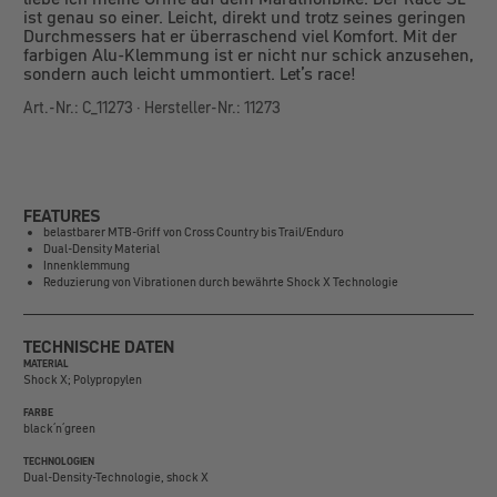
ist genau so einer. Leicht, direkt und trotz seines geringen
Durchmessers hat er überraschend viel Komfort. Mit der
farbigen Alu-Klemmung ist er nicht nur schick anzusehen,
sondern auch leicht ummontiert. Let’s race!
Art.-Nr.: C_11273 · Hersteller-Nr.: 11273
FEATURES
belastbarer MTB-Griff von Cross Country bis Trail/Enduro
Dual-Density Material
Innenklemmung
Reduzierung von Vibrationen durch bewährte Shock X Technologie
TECHNISCHE DATEN
MATERIAL
Shock X; Polypropylen
FARBE
black´n´green
TECHNOLOGIEN
Dual-Density-Technologie, shock X