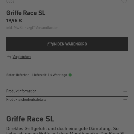
Cube
Griffe Race SL
Regulärer Preis:
19,95 €
inkl. MwSt. - zzgl.* Versandkosten
IN DEN WARENKORB
Vergleichen
Sofort lieferbar – Lieferzeit: 1-4 Werktage
Produktinformation
Produktsicherheitsdetails
Griffe Race SL
Direktes Griffgefühl und doch eine gute Dämpfung. So
liebe ich meine Griffe auf dem Marathonbike. Der Race SL