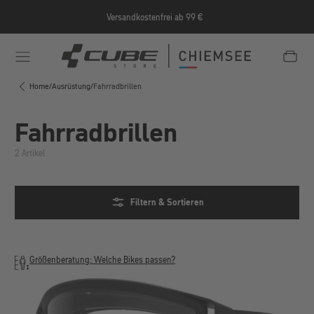
Zum Hauptinhalt springen
Versandkostenfrei ab 99 €
e/Informationen/Jobrad/
https://cube-shop-chiemsee.
Home
/
Ausrüstung
/
Fahrradbrillen
Fahrradbrillen
2 Artikel
Filtern & Sortieren
Größenberatung: Welche Bikes passen?