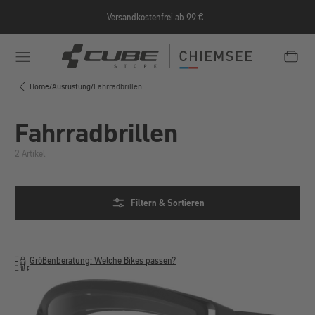
Zum Hauptinhalt springen
Versandkostenfrei ab 99 €
e/Informationen/Jobrad/
https://cube-shop-chiemsee.
Home
/
Ausrüstung
/
Fahrradbrillen
Fahrradbrillen
2 Artikel
Filtern & Sortieren
Größenberatung: Welche Bikes passen?