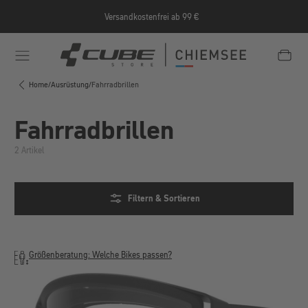
Zum Hauptinhalt springen
Versandkostenfrei ab 99 €
e/Informationen/Jobrad/
https://cube-shop-chiemsee.
Home
/
Ausrüstung
/
Fahrradbrillen
Fahrradbrillen
2 Artikel
Filtern & Sortieren
Größenberatung: Welche Bikes passen?