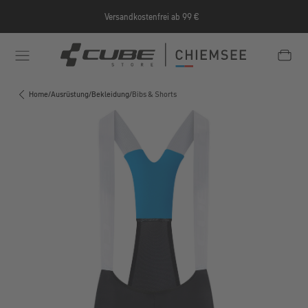
Zum Hauptinhalt springen
Versandkostenfrei ab 99 €
e/Informationen/Jobrad/
https://cube-shop-chiemsee.
Home
/
Ausrüstung
/
Bekleidung
/
Bibs & Shorts
Bildergalerie überspringen