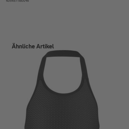
4054571160096
Ähnliche Artikel
RO
99,