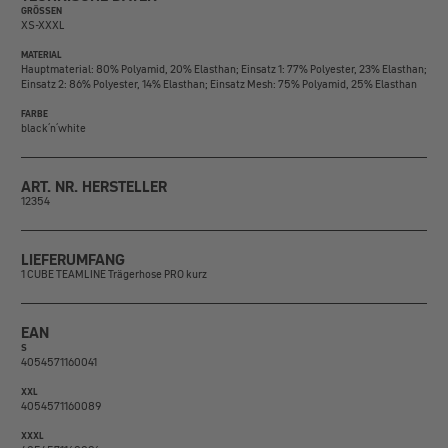
GRÖSSEN
XS-XXXL
MATERIAL
Hauptmaterial: 80% Polyamid, 20% Elasthan; Einsatz 1: 77% Polyester, 23% Elasthan;
Einsatz 2: 86% Polyester, 14% Elasthan; Einsatz Mesh: 75% Polyamid, 25% Elasthan
FARBE
black´n´white
ART. NR. HERSTELLER
12354
LIEFERUMFANG
1 CUBE TEAMLINE Trägerhose PRO kurz
EAN
S
4054571160041
XXL
4054571160089
XXXL