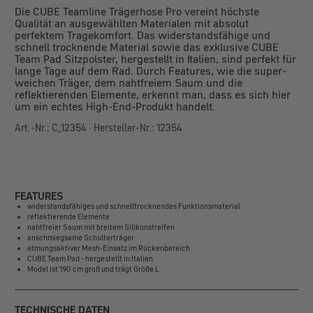
Die CUBE Teamline Trägerhose Pro vereint höchste
Qualität an ausgewählten Materialen mit absolut
perfektem Tragekomfort. Das widerstandsfähige und
schnell trocknende Material sowie das exklusive CUBE
Team Pad Sitzpolster, hergestellt in Italien, sind perfekt für
lange Tage auf dem Rad. Durch Features, wie die super-
weichen Träger, dem nahtfreiem Saum und die
reflektierenden Elemente, erkennt man, dass es sich hier
um ein echtes High-End-Produkt handelt.
Art.-Nr.: C_12354 · Hersteller-Nr.: 12354
FEATURES
widerstandsfähiges und schnelltrocknendes Funktionsmaterial
reflektierende Elemente
nahtfreier Saum mit breitem Silikonstreifen
anschmiegsame Schulterträger
atmungsaktiver Mesh-Einsatz im Rückenbereich
CUBE Team Pad - hergestellt in Italien
Model ist 190 cm groß und trägt Größe L
TECHNISCHE DATEN