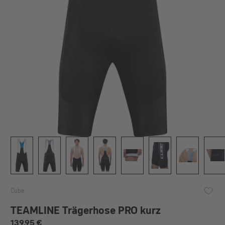
Cube
TEAMLINE Trägerhose PRO kurz
Regulärer Preis:
139,95 €